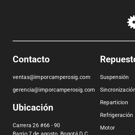
Contacto
Repuest
ventas@imporcamperosig.com
Suspensión
gerencia@imporcamperosig.com
Sincronizació
Reparticion
Ubicación
Refrigeración
Carrera 26 #66 - 90
Motor
Barrio 7 de agosto, Bogotá D.C.