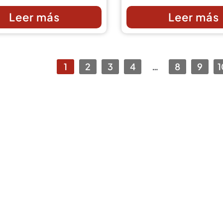
Leer más
Leer más
1
2
3
4
…
8
9
1
repuesto
ero?