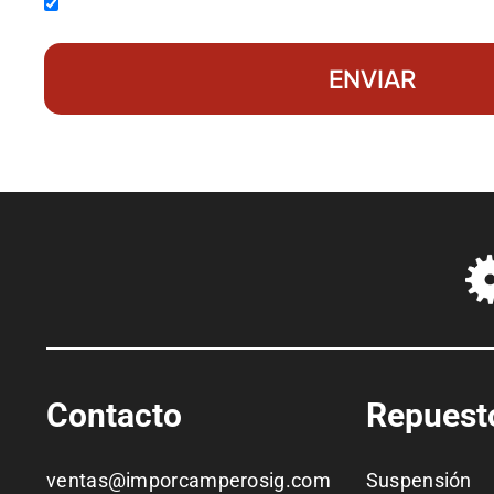
Acepto la
política de privacidad
ENVIAR
Contacto
Repuest
ventas@imporcamperosig.com
Suspensión